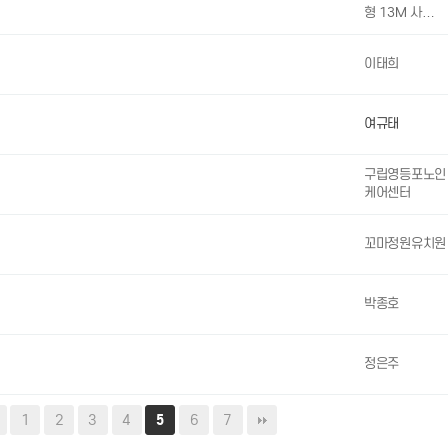
형 13M 사…
이태희
여규태
구립영등포노인
케어센터
꼬마정원유치원
박종호
정은주
1
2
3
4
6
7
5