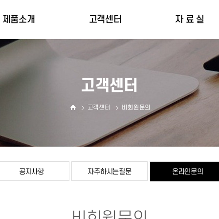
제품소개
고객센터
자 료 실
인명구조장비
공지사항
자 료 실
피난장비
자주하시는질문
인증서
고객센터
온라인문의
고객센터
비회원문의
공지사항
자주하시는질문
온라인문의
비회원문의