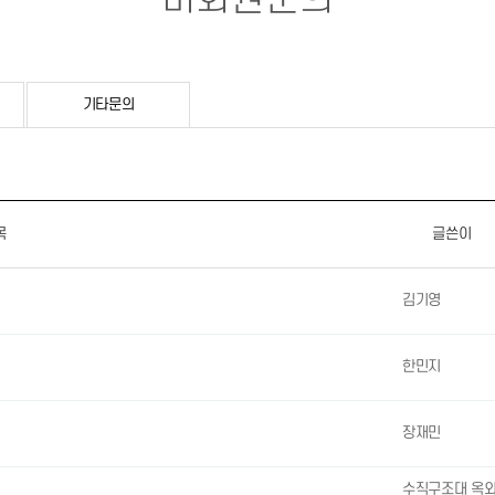
기타문의
목
글쓴이
김기영
한민지
장재민
수직구조대 옥