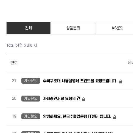
전체
상품문의
AS문의
Total 61건
5 페이지
번호
제
21
기타문의
수직구조대 사용설명서 프린트물 요청드립니다.
20
기타문의
자재승인서류 요청의 건
19
기타문의
안녕하세요, 한국수출입은행 IT센터 입니다.