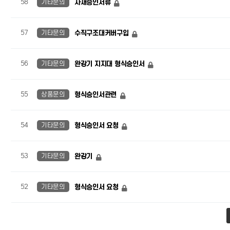
58
기타문의
자재승인서류
57
기타문의
수직구조대커버구입
56
기타문의
완강기 지지대 형식승인서
55
상품문의
형식승인서관련
54
기타문의
형식승인서 요청
53
기타문의
완강기
52
기타문의
형식승인서 요청
맨끝