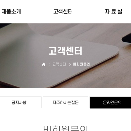
제품소개
고객센터
자 료 실
인명구조장비
공지사항
자 료 실
피난장비
자주하시는질문
인증서
고객센터
온라인문의
고객센터
비회원문의
공지사항
자주하시는질문
온라인문의
비회원문의