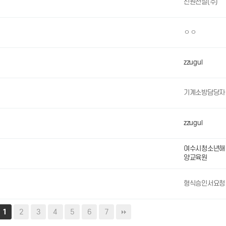
신원전설(주)
ㅇㅇ
zzugul
기계소방담당자
zzugul
여수시청소년해
양교육원
형식승인서요청
2
3
4
5
6
7
1