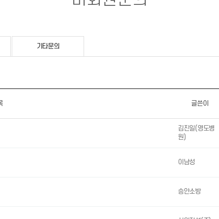
기타문의
목
글쓴이
김진일(영도병
원)
이남성
승안소방