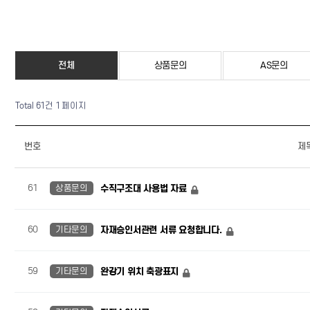
전체
상품문의
AS문의
Total 61건
1 페이지
번호
제
61
상품문의
수직구조대 사용법 자료
60
기타문의
자재승인서관련 서류 요청합니다.
59
기타문의
완강기 위치 축광표지