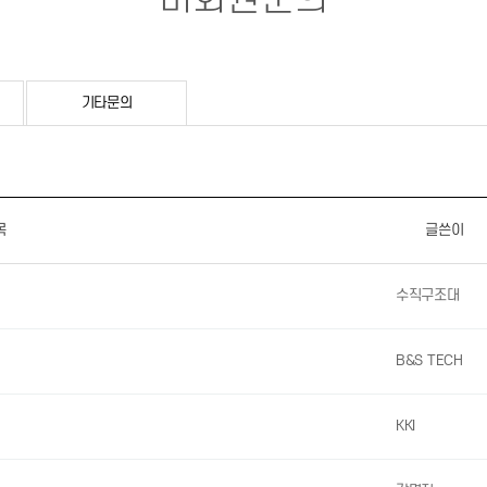
기타문의
목
글쓴이
수직구조대
B&S TECH
KKI