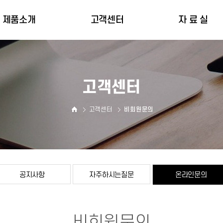
제품소개
고객센터
자 료 실
인명구조장비
공지사항
자 료 실
피난장비
자주하시는질문
인증서
고객센터
온라인문의
고객센터
비회원문의
공지사항
자주하시는질문
온라인문의
비회원문의