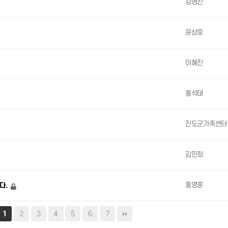
강명진
윤상호
이혜진
홍석태
진도군가족센터
김민희
홍영훈
다.
2
3
4
5
6
7
1