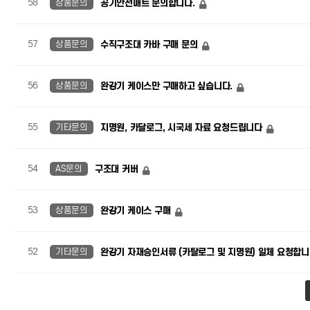
58
상품문의
공기안전매트 문의합니다.
57
상품문의
수직구조대 카바 구매 문의
56
상품문의
완강기 케이스만 구매하고 싶습니다.
55
기타문의
지명원, 카달로그, 시국세 자료 요청드립니다
54
AS문의
구조대 커버
53
상품문의
완강기 케이스 구매
52
기타문의
완강기 자재승인서류 (카탈로그 및 지명원) 일체 요청합니
맨끝